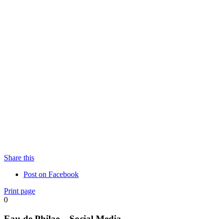
Share this
Post on
Facebook
Print page
0
Eau de Philae – Social Media