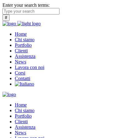
Enter your search terms:
Home
Chi siamo
Portfolio
Clienti
Assistenza
News
Lavora con noi
Corsi
Contatti
Home
Chi siamo
Portfolio
Clienti
Assistenza
News